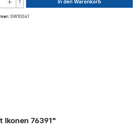
In den Warenkorb
1
mer:
SW10041
t Ikonen 76391"